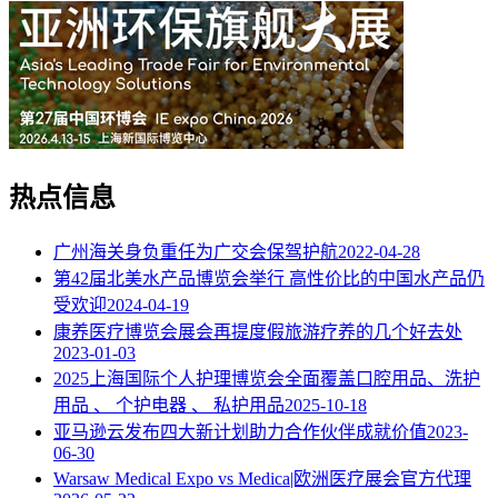
热点信息
广州海关身负重任为广交会保驾护航
2022-04-28
第42届北美水产品博览会举行 高性价比的中国水产品仍
受欢迎
2024-04-19
康养医疗博览会展会再提度假旅游疗养的几个好去处
2023-01-03
2025上海国际个人护理博览会全面覆盖口腔用品、洗护
用品 、 个护电器 、 私护用品
2025-10-18
亚马逊云发布四大新计划助力合作伙伴成就价值
2023-
06-30
Warsaw Medical Expo vs Medica|欧洲医疗展会官方代理