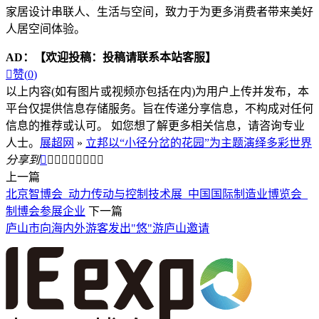
家居设计串联人、生活与空间，致力于为更多消费者带来美好
人居空间体验。
AD：
【欢迎投稿：投稿请联系本站客服】

赞(
0
)
以上内容(如有图片或视频亦包括在内)为用户上传并发布，本
平台仅提供信息存储服务。旨在传递分享信息，不构成对任何
信息的推荐或认可。 如您想了解更多相关信息，请咨询专业
人士。
展超网
»
立邦以“小径分岔的花园”为主题演绎多彩世界
分享到









上一篇
北京智博会_动力传动与控制技术展_中国国际制造业博览会_
制博会参展企业
下一篇
庐山市向海内外游客发出"悠"游庐山邀请