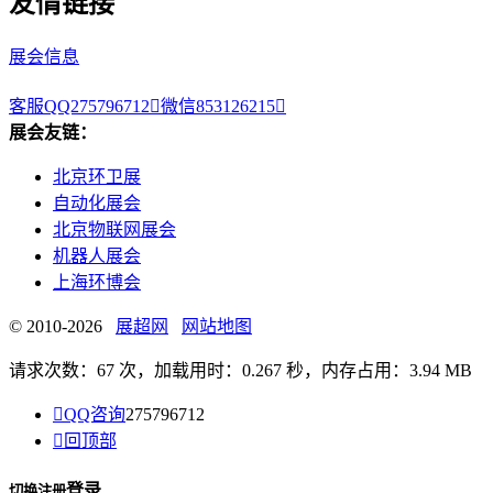
友情链接
展会信息
客服QQ275796712

微信853126215

展会友链：
北京环卫展
自动化展会
北京物联网展会
机器人展会
上海环博会
© 2010-2026
展超网
网站地图
请求次数：67 次，加载用时：0.267 秒，内存占用：3.94 MB

QQ咨询
275796712

回顶部
登录
切换注册