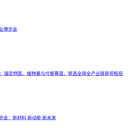
饮业博览会
品展：锚定特医、植物基与代餐赛道，筑造全球全产业链商贸枢纽
展览会：新材料 新动能 新未来