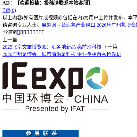
AD：
【欢迎投稿：投稿请联系本站客服】

赞(
0
)
以上内容(如有图片或视频亦包括在内)为用户上传并发布，本
请咨询专业人士。
展超网
»
紧追氢产业风口 2026年广州氢博
分享到









上一篇
2025北京文旅博览会：汇各地新品 亮前沿科技
下一篇
2026广州氢博会：展示前沿氢科技 企业争相首秀抢先机