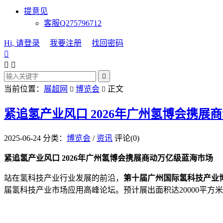
提意见
客服Q275796712
Hi, 请登录
我要注册
找回密码




当前位置：
展超网
博览会
正文


紧追氢产业风口 2026年广州氢博会携展
2025-06-24
分类：
博览会
/
资讯
评论(0)
紧追氢产业风口 2026年广州氢博会携展商动万亿级蓝海市场
站在氢科技产业行业发展的前沿，
第十届广州国际氢科技产业博览
届氢科技产业市场应用高峰论坛。预计展出面积达20000平方