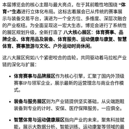
本届博览会的核心主题与最大亮点，在于其前瞻性地围绕
“体
育+”生态
进行立体化布局。这标志着展会已从传统的赛事展
示与装备交易平台，演进为一个全方位、多维度、深层次融合
的产业枢纽。为全面呈现这一宏大生态，博览会进行了系统性
的展区规划升级，全新打造了
八大核心展区
：
体育赛事、品
牌企业、体育用品及装备、体育服务、运动健康与康复、智慧
体育、赛事旅游与文化、户外运动时尚休闲
。
这八大展区宛如八个紧密咬合的齿轮，共同驱动着马拉松产业
链的深化与扩展：
体育赛事与品牌展区
作为核心引擎，汇聚了国内外顶级
赛事IP与领军企业，展示最新的运营理念与商业合作模
式。
装备与服务展区
则为产业链提供坚实基础，从尖端跑鞋
装备到专业的计时、安保、医疗保障服务，一应俱全。
智慧体育与运动健康展区
指向产业的未来，聚焦科技赋
能，展示大数据分析、智能训练、运动康复等领域的最