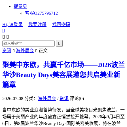
提意见
客服Q275796712
Hi, 请登录
我要注册
找回密码




资讯
海外展会
正文


聚美中东欧，共赢千亿市场——2026波兰
华沙Beauty Days美容展邀您共启美业新
篇章
2026-07-08
分类：
海外展会
/
资讯
评论(0)
当中东欧的美业浪潮蓄势待发，当全球美妆目光聚焦波兰，一
场属于美丽产业的年度盛宴正悄然拉开帷幕。2026年9月4日至
6日，第8届波兰华沙Beauty Days国际美容美妆展，将在波兰