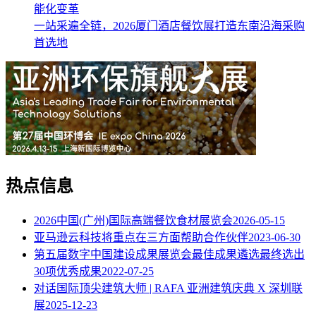
能化变革
一站采遍全链，2026厦门酒店餐饮展打造东南沿海采购
首选地
热点信息
2026中国(广州)国际高端餐饮食材展览会
2026-05-15
亚马逊云科技将重点在三方面帮助合作伙伴
2023-06-30
第五届数字中国建设成果展览会最佳成果遴选最终选出
30项优秀成果
2022-07-25
对话国际顶尖建筑大师 | RAFA 亚洲建筑庆典 X 深圳联
展
2025-12-23