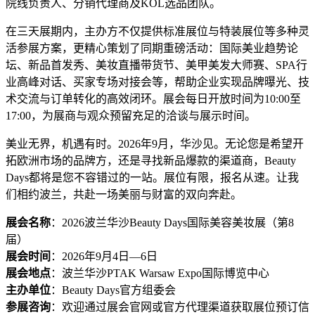
院线负责人、分销代理商及KOL选品团队。
在三天展期内，主办方不仅提供标准展位与特装展位等多种灵
活参展方案，更精心策划了同期重磅活动：国际美业趋势论
坛、新品首发秀、美妆直播带货节、美甲美发大师赛、SPA行
业高峰对话、买家专场对接会等，帮助企业实现品牌曝光、技
术交流与订单转化的高效闭环。展会每日开放时间为10:00至
17:00，为展商与观众预留充足的洽谈与展示时间。
美业无界，机遇有时。2026年9月，华沙见。无论您是希望开
拓欧洲市场的品牌方，还是寻找新品爆款的渠道商，Beauty
Days都将是您不容错过的一站。展位有限，报名从速。让我
们相约波兰，共赴一场美丽与财富的双向奔赴。
展会名称
：2026波兰华沙Beauty Days国际美容美妆展（第8
届）
展会时间
：2026年9月4日—6日
展会地点
：波兰华沙PTAK Warsaw Expo国际博览中心
主办单位
：Beauty Days官方组委会
参展咨询
：欢迎通过展会官网或官方代理渠道获取展位预订信