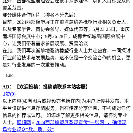
此外，西部橡塑展组委会还携手众多媒体，以扩大目标受众的
覆盖范围。
部分媒体合作图片（排名不分先后）
目前，2024西部橡塑展正在重点邀约各橡塑行业相关负责人，
以及专家学者、商协会领导、媒体代表等，5月23-25日，重庆
南坪国际会展中心；9月26-28日，成都世纪城新国际会展中
心，让我们带着需求参展观展、贸易洽谈！
在此，我们再次诚挚地邀请橡塑行业人士共赴盛宴，一同探讨
行业前沿技术与发展趋势。这不仅是一个交流合作的机会，更
是对行业发展的一次重要推动。
– End –
AD：
【欢迎投稿：投稿请联系本站客服】

赞(
0
)
以上内容(如有图片或视频亦包括在内)为用户上传并发布，本
平台仅提供信息存储服务。旨在传递分享信息，不构成对任何
信息的推荐或认可。 如您想了解更多相关信息，请咨询专业
人士。
展超网
»
2024西部橡塑展邀观宣传“一张网” ，确保现
场专业观众“数、质、效"