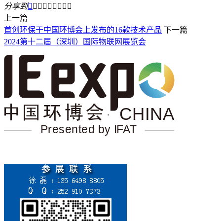
分享到









上一篇
首创环保于中国环博会上发布的16款技术产品
下一篇
2024第十二届（深圳）国际物联网展览会