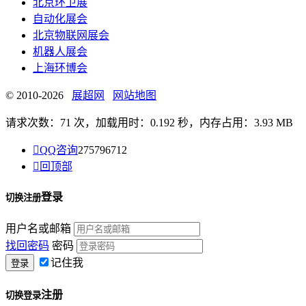
北京环卫展
自动化展会
北京物联网展会
机器人展会
上海环博会
© 2010-2026
展超网
网站地图
请求次数：71 次，加载用时：0.192 秒，内存占用：3.93 MB

QQ咨询
275796712

回顶部
登录
切换注册
用户名或邮箱
找回密码
密码
记住我
注册
切换登录