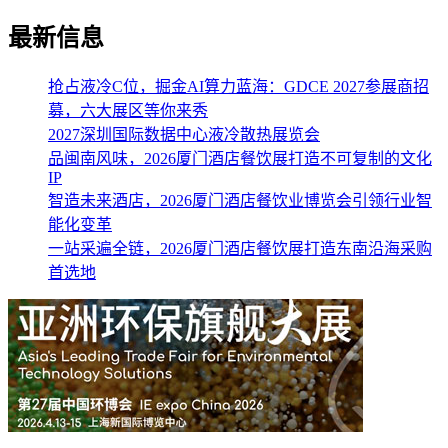
最新信息
抢占液冷C位，掘金AI算力蓝海：GDCE 2027参展商招
募，六大展区等你来秀
2027深圳国际数据中心液冷散热展览会
品闽南风味，2026厦门酒店餐饮展打造不可复制的文化
IP
智造未来酒店，2026厦门酒店餐饮业博览会引领行业智
能化变革
一站采遍全链，2026厦门酒店餐饮展打造东南沿海采购
首选地