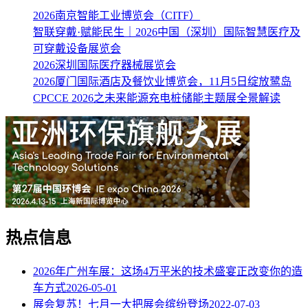
2026南京智能工业博览会（CITF）
智联穿戴·赋能民生｜2026中国（深圳）国际智慧医疗及
可穿戴设备展览会
2026深圳国际医疗器械展览会
2026厦门国际酒店及餐饮业博览会，11月5日绽放鹭岛
CPCCE 2026之未来能源充电桩储能主题展全景解读
热点信息
2026年广州车展：这场4万平米的技术盛宴正改变你的造
车方式
2026-05-01
展会复苏！七月一大把展会缤纷登场
2022-07-03