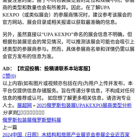
需要注意的是，由于不同包装展览会的定位和规模不同，参展
商的类型和数量也会有所差异。因此，在了解UPA
KEXPO（或类似展会）的参展商情况时，建议参考该展会的
官方网站、展会目录或相关报道以获取最准确的信息。
另外，虽然直接以“UPA KEXPO”命名的展会信息不明确，但
根据包装展览会的常见情况，可以推测该展会可能也会吸引上
述类型的参展商参与。然而，具体参展商名单和详情仍需以展
会官方发布的信息为准。
AD：
【欢迎投稿：投稿请联系本站客服】

赞(
0
)
以上内容(如有图片或视频亦包括在内)为用户上传并发布，本
平台仅提供信息存储服务。旨在传递分享信息，不构成对任何
信息的推荐或认可。 如您想了解更多相关信息，请咨询专业
人士。
展超网
»
2025俄罗斯包装展UPAKEXPO展商类型分析
分享到









俄罗斯包装展
俄罗斯塑料展
上一篇
2024中国（日照）木结构和旅居产业展览会参展企业近百家