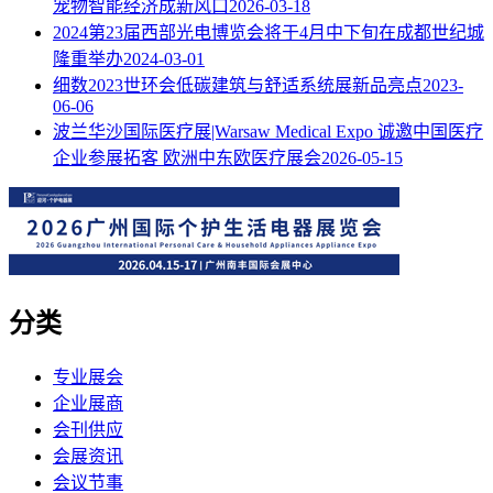
宠物智能经济成新风口
2026-03-18
2024第23届西部光电博览会将于4月中下旬在成都世纪城
隆重举办
2024-03-01
细数2023世环会低碳建筑与舒适系统展新品亮点
2023-
06-06
波兰华沙国际医疗展|Warsaw Medical Expo 诚邀中国医疗
企业参展拓客
欧洲中东欧医疗展会
2026-05-15
分类
专业展会
企业展商
会刊供应
会展资讯
会议节事