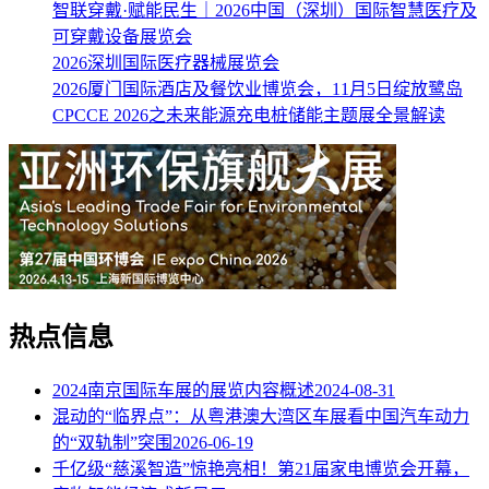
智联穿戴·赋能民生｜2026中国（深圳）国际智慧医疗及
可穿戴设备展览会
2026深圳国际医疗器械展览会
2026厦门国际酒店及餐饮业博览会，11月5日绽放鹭岛
CPCCE 2026之未来能源充电桩储能主题展全景解读
热点信息
2024南京国际车展的展览内容概述
2024-08-31
混动的“临界点”：从粤港澳大湾区车展看中国汽车动力
的“双轨制”突围
2026-06-19
千亿级“慈溪智造”惊艳亮相！第21届家电博览会开幕，