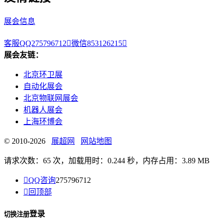
展会信息
客服QQ275796712

微信853126215

展会友链：
北京环卫展
自动化展会
北京物联网展会
机器人展会
上海环博会
© 2010-2026
展超网
网站地图
请求次数：65 次，加载用时：0.244 秒，内存占用：3.89 MB

QQ咨询
275796712

回顶部
登录
切换注册