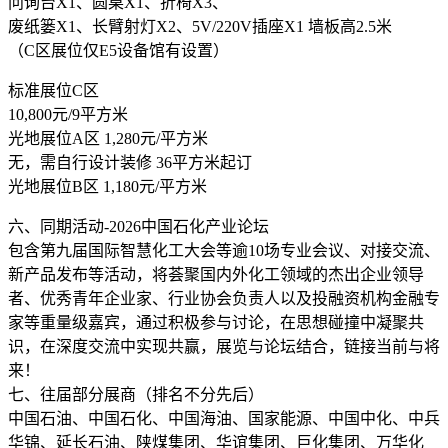
问询台X1、圆桌X1、折椅X3、
废纸篓X1、长臂射灯X2、5V/220V插座X1 墙板高2.5米
（C区展位仅E5设备馆有设置）
标准展位C区
10,800元/9平方米
光地展位A区 1,280元/平方米
无，需自行设计装修 36平方米起订
光地展位B区 1,180元/平方米
六、同期活动-2026中国石化产业论坛
包含第九届国际智慧化工大会等逾10场专业会议、对接交流、
新产品发布等活动，将荟聚国内外化工领域的杰出企业领导
者、优秀青年企业家、行业协会负责人以及投融资机构金融专
家等重量级嘉宾，通过积极参与讨论，在思想碰撞中凝聚共
识，在深度交流中实现共赢，展览与论坛结合，链接当前与将
来！
七、往届部分展商（排名不分先后）
中国石油、中国石化、中国海油、国家能源、中国中化、中兵
华锦、延长石油、陕煤集团、华谊集团、巨化集团、万华化