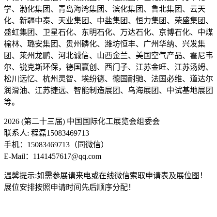
学、渤化集团、青岛海湾集团、滨化集团、鲁北集团、云天
化、新疆中泰、天业集团、中盐集团、恒力集团、荣盛集团、
盛虹集团、卫星石化、东明石化、万达石化、京博石化、中煤
榆林、璐安集团、贵州磷化、潍坊恒丰、广州华纳、兴发集
团、莱州龙鹏、河北诚信、山西金兰、美国空气产品、霍尼韦
尔、锐克斯环保，德国赢创、西门子、江苏金旺、江苏汤姆、
松川远忆、杭州灵智、埃纷德、德国耐驰、法国必维、道达尔
润滑油、江苏捷远、智能制造展团、乌海展团、中试基地展团
等。
2026 (第二十三届) 中国国际化工展览会组委会
联系人: 程磊15083469713
手机：15083469713（同微信）
E-Mail：1141457617@qq.com
温馨提示:如需参展请来电或在线微信索取申请表及展位图！
展位安排按照申请时间先后顺序分配！