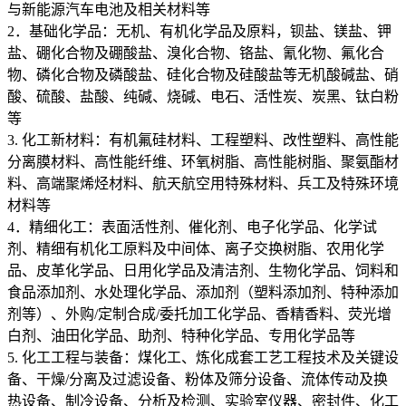
与新能源汽车电池及相关材料等
2．基础化学品：无机、有机化学品及原料，钡盐、镁盐、钾
盐、硼化合物及硼酸盐、溴化合物、铬盐、氰化物、氟化合
物、磷化合物及磷酸盐、硅化合物及硅酸盐等无机酸碱盐、硝
酸、硫酸、盐酸、纯碱、烧碱、电石、活性炭、炭黑、钛白粉
等
3. 化工新材料：有机氟硅材料、工程塑料、改性塑料、高性能
分离膜材料、高性能纤维、环氧树脂、高性能树脂、聚氨酯材
料、高端聚烯烃材料、航天航空用特殊材料、兵工及特殊环境
材料等
4．精细化工：表面活性剂、催化剂、电子化学品、化学试
剂、精细有机化工原料及中间体、离子交换树脂、农用化学
品、皮革化学品、日用化学品及清洁剂、生物化学品、饲料和
食品添加剂、水处理化学品、添加剂（塑料添加剂、特种添加
剂等）、外购/定制合成/委托加工化学品、香精香料、荧光增
白剂、油田化学品、助剂、特种化学品、专用化学品等
5. 化工工程与装备：煤化工、炼化成套工艺工程技术及关键设
备、干燥/分离及过滤设备、粉体及筛分设备、流体传动及换
热设备、制冷设备、分析及检测、实验室仪器、密封件、化工