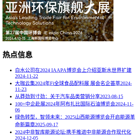
热点信息
白水公司在2024 IAAPA博览会上介绍亚斯水世界扩建
2024-11-22
大咖云集2024年Fi全球食品配料展 展会名企荟萃
2024-
11-23
从莽劲到寸劲：关于汽车品类营销分享
2023-08-15
100+中企赴展2024年阿布扎比国际石油博览会
2024-11-
06
绿色转型，智领未来：2025山西能源博览会开启能源革
命新篇章
2025-09-17
2024中非智库能源论坛:携手推进中非能源合作现代化
2024-12-05