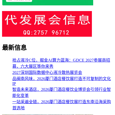
最新信息
抢占液冷C位，掘金AI算力蓝海：GDCE 2027参展商招
募，六大展区等你来秀
2027深圳国际数据中心液冷散热展览会
品闽南风味，2026厦门酒店餐饮展打造不可复制的文化
IP
智造未来酒店，2026厦门酒店餐饮业博览会引领行业智
能化变革
一站采遍全链，2026厦门酒店餐饮展打造东南沿海采购
首选地