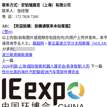
联系方式：安铂瑞展览（上海）有限公司
联系人：张经理
电 话：172 7828 7260
AD：
【欢迎投稿：投稿请联系本站客服】

赞(
0
)
以上内容(如有图片或视频亦包括在内)为用户上传并发布，本
请咨询专业人士。
展超网
»
第五届波兰华沙太阳能展（SOLAR EN
分享到









波兰能源展
能源展
上一篇
2026中国(上海)国际智能机器人展览会|具身智能|人形
下一篇
性价比高的海外汽配展|欧洲汽车零部件博览会