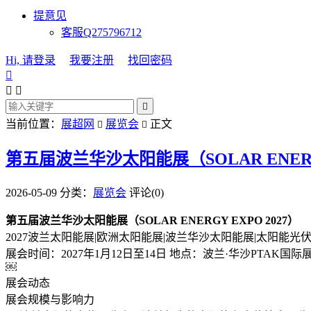
提意见
客服Q275796712
Hi, 请登录
我要注册
找回密码




当前位置：
展超网
展览会
正文


第五届波兰华沙太阳能展（SOLAR ENERGY
2026-05-09
分类：
展览会
评论(0)
第五届波兰华沙太阳能展（SOLAR ENERGY EXPO 2027）
2027波兰太阳能展|欧洲太阳能展|波兰华沙太阳能展|太阳能光伏展
展会时间：2027年1月12日至14日 地点：波兰·华沙PTAK国际
￼
展会动态
展会规模与影响力