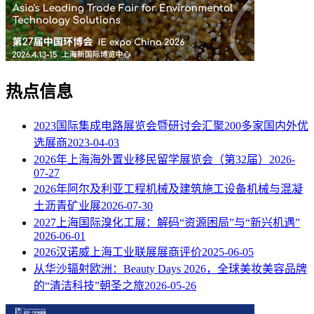
热点信息
2023国际集成电路展览会暨研讨会汇聚200多家国内外优
选展商
2023-04-03
2026年上海海外置业移民留学展览会（第32届）
2026-
07-27
2026年阿尔及利亚工程机械及建筑施工设备机械与混凝
土沥青矿业展
2026-07-30
2027上海国际溴化工展：解码“资源困局”与“新兴机遇”
2026-06-01
2026汉诺威上海工业联展展商评价
2025-06-05
从华沙辐射欧洲：Beauty Days 2026，全球美妆美容品牌
的“清洁科技”朝圣之旅
2026-05-26