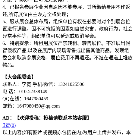
4、已报名参展企业因自原因不能参展，其所缴纳费用不作返
还,所订展位由主办方全权处理；
5、服从展会总体布局，组织单位有权在必要时对个别展台位
置进行调整。因不可抗拒的因素如自然灾害，政府行为，社会
异常事件等，组织单位可以延迟或取消展会。
6、特别提示：所租用展位严禁转租、转售展位。不准展出假
冒侵权产品,以及在展厅内现场零售或出售其他商品，发现组
委会将取消参展资格，展位费用不再退还。不准在通道上堆放
物品。
【大会组委会】
联系人：李宽 手机/微信：13241025506
电 话： 010-52338149
QQ在线：1647980459
邮箱：1647980459@qq.com
AD：
【欢迎投稿：投稿请联系本站客服】

赞(
0
)
以上内容(如有图片或视频亦包括在内)为用户上传并发布，本