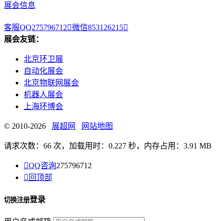
展会信息
客服QQ275796712

微信853126215

展会友链：
北京环卫展
自动化展会
北京物联网展会
机器人展会
上海环博会
© 2010-2026
展超网
网站地图
请求次数：66 次，加载用时：0.227 秒，内存占用：3.91 MB

QQ咨询
275796712

回顶部
登录
切换注册