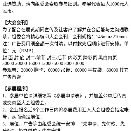
业选赞助，请向组委会索取参与细则。参展代表每人1000元人
民币。
【大会会刊】
为了配合在展览期间宣传及让客户了解并在会后能与之沟通联
系，组委会将精心编印大会会刊，会刊规格：145mm×210mm.
注：广告费用须全额一次付清，以付款先后顺序进行安排。单
位：元（RMB）
封 面 封 底 封二/前菲 封三/后菲 内彩页 跨彩页 黑白内页
30000 20000 16000 12000 5000 8000 3000
参观卷：30000 胸卡：60000 吊带：60000 手提袋：60000 其它
广告备索
【参展程序】
1、参展单位请详细填写《参展申请表》，并加盖公章后传真
或交寄至大会组委会。
2、企业报名后5个工作日内将参展费用汇入大会组委会指定帐
号，从而确定展位；
3、展位、广告等由组委会统一安排， “先申请、先付款、先
分配”，协办单位可优先安排。,