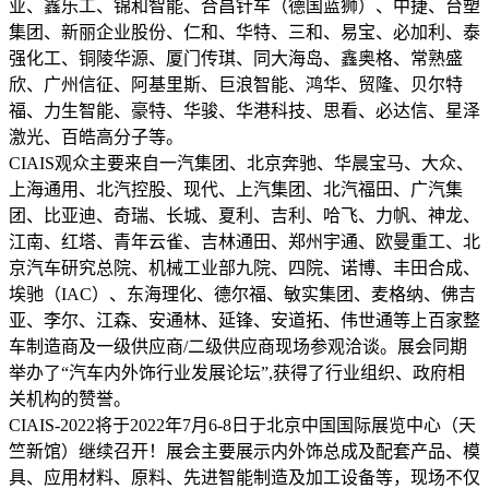
业、鑫乐工、锦和智能、合昌针车（德国蓝狮）、中捷、台塑
集团、新丽企业股份、仁和、华特、三和、易宝、必加利、泰
强化工、铜陵华源、厦门传琪、同大海岛、鑫奥格、常熟盛
欣、广州信征、阿基里斯、巨浪智能、鸿华、贸隆、贝尔特
福、力生智能、豪特、华骏、华港科技、思看、必达信、星泽
激光、百皓高分子等。
CIAIS观众主要来自一汽集团、北京奔驰、华晨宝马、大众、
上海通用、北汽控股、现代、上汽集团、北汽福田、广汽集
团、比亚迪、奇瑞、长城、夏利、吉利、哈飞、力帆、神龙、
江南、红塔、青年云雀、吉林通田、郑州宇通、欧曼重工、北
京汽车研究总院、机械工业部九院、四院、诺博、丰田合成、
埃驰（IAC）、东海理化、德尔福、敏实集团、麦格纳、佛吉
亚、李尔、江森、安通林、延锋、安道拓、伟世通等上百家整
车制造商及一级供应商/二级供应商现场参观洽谈。展会同期
举办了“汽车内外饰行业发展论坛”,获得了行业组织、政府相
关机构的赞誉。
CIAIS-2022将于2022年7月6-8日于北京中国国际展览中心（天
竺新馆）继续召开！展会主要展示内外饰总成及配套产品、模
具、应用材料、原料、先进智能制造及加工设备等，现场不仅