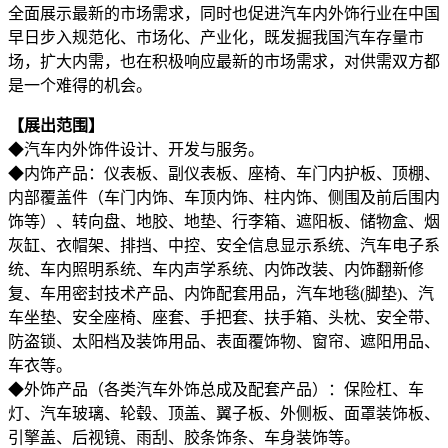
全面展示最新的市场需求，同时也促进汽车内外饰行业在中国
早日步入规范化、市场化、产业化，既发掘我国汽车存量市
场，扩大内需，也在积极响应最新的市场需求，对供需双方都
是一个难得的机会。
【展出范围】
◆汽车内外饰件设计、开发与服务。
◆内饰产品：仪表板、副仪表板、座椅、车门内护板、顶棚、
内部覆盖件（车门内饰、车顶内饰、柱内饰、侧围及前后围内
饰等）、转向盘、地胶、地垫、行李箱、遮阳板、储物盒、烟
灰缸、衣帽架、排挡、中控、安全信息显示系统、汽车电子系
统、车内照明系统、车内声学系统、内饰改装、内饰翻新修
复、车用密封技术产品、内饰配套用品，汽车地毯(脚垫)、汽
车坐垫、安全座椅、座套、手把套、扶手箱、头枕、安全带、
防盗锁、太阳档及装饰用品、表面覆饰物、窗帘、遮阳用品、
车衣等。
◆外饰产品（各类汽车外饰总成及配套产品）：保险杠、车
灯、汽车玻璃、轮毂、顶盖、翼子板、外侧板、面罩装饰板、
引擎盖、后视镜、雨刮、胶条饰条、车身装饰等。