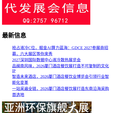
最新信息
抢占液冷C位，掘金AI算力蓝海：GDCE 2027参展商招
募，六大展区等你来秀
2027深圳国际数据中心液冷散热展览会
品闽南风味，2026厦门酒店餐饮展打造不可复制的文化
IP
智造未来酒店，2026厦门酒店餐饮业博览会引领行业智
能化变革
一站采遍全链，2026厦门酒店餐饮展打造东南沿海采购
首选地