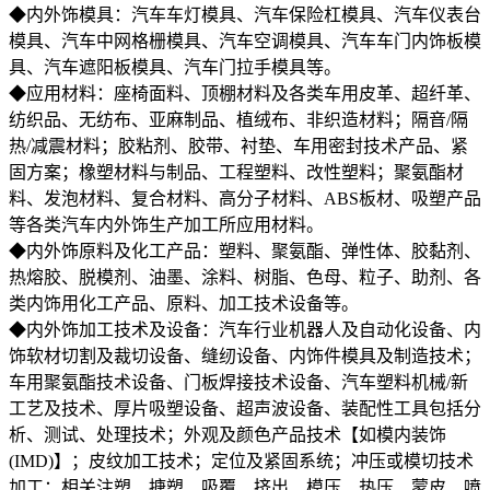
◆内外饰模具：汽车车灯模具、汽车保险杠模具、汽车仪表台
模具、汽车中网格栅模具、汽车空调模具、汽车车门内饰板模
具、汽车遮阳板模具、汽车门拉手模具等。
◆应用材料：座椅面料、顶棚材料及各类车用皮革、超纤革、
纺织品、无纺布、亚麻制品、植绒布、非织造材料；隔音/隔
热/减震材料；胶粘剂、胶带、衬垫、车用密封技术产品、紧
固方案；橡塑材料与制品、工程塑料、改性塑料；聚氨酯材
料、发泡材料、复合材料、高分子材料、ABS板材、吸塑产品
等各类汽车内外饰生产加工所应用材料。
◆内外饰原料及化工产品：塑料、聚氨酯、弹性体、胶黏剂、
热熔胶、脱模剂、油墨、涂料、树脂、色母、粒子、助剂、各
类内饰用化工产品、原料、加工技术设备等。
◆内外饰加工技术及设备：汽车行业机器人及自动化设备、内
饰软材切割及裁切设备、缝纫设备、内饰件模具及制造技术；
车用聚氨酯技术设备、门板焊接技术设备、汽车塑料机械/新
工艺及技术、厚片吸塑设备、超声波设备、装配性工具包括分
析、测试、处理技术；外观及颜色产品技术【如模内装饰
(IMD)】；皮纹加工技术；定位及紧固系统；冲压或模切技术
加工；相关注塑、搪塑、吸覆、挤出、模压、热压、蒙皮、喷