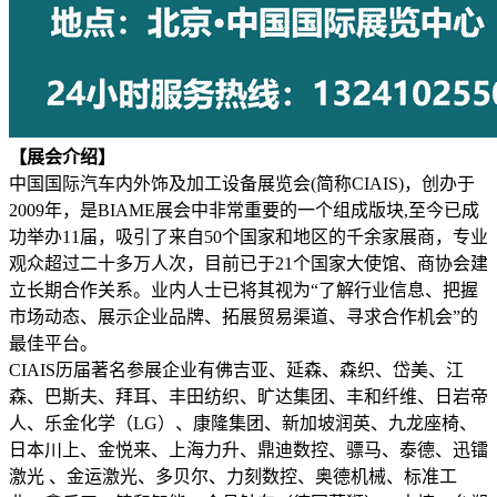
【展会介绍】
中国国际汽车内外饰及加工设备展览会(简称CIAIS)，创办于
2009年，是BIAME展会中非常重要的一个组成版块,至今已成
功举办11届，吸引了来自50个国家和地区的千余家展商，专业
观众超过二十多万人次，目前已于21个国家大使馆、商协会建
立长期合作关系。业内人士已将其视为“了解行业信息、把握
市场动态、展示企业品牌、拓展贸易渠道、寻求合作机会”的
最佳平台。
CIAIS历届著名参展企业有佛吉亚、延森、森织、岱美、江
森、巴斯夫、拜耳、丰田纺织、旷达集团、丰和纤维、日岩帝
人、乐金化学（LG）、康隆集团、新加坡润英、九龙座椅、
日本川上、金悦来、上海力升、鼎迪数控、骠马、泰德、迅镭
激光 、金运激光、多贝尔、力刻数控、奥德机械、标准工