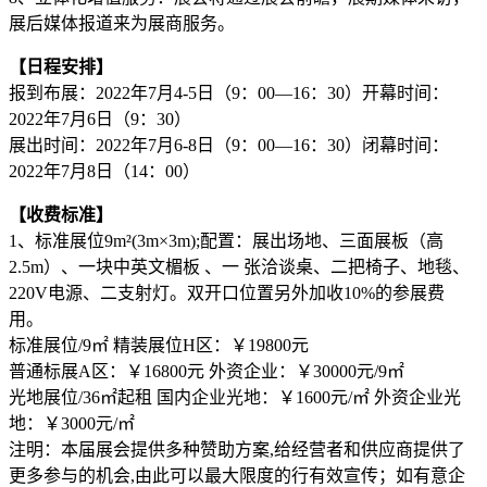
展后媒体报道来为展商服务。
【日程安排】
报到布展：2022年7月4-5日（9：00—16：30）开幕时间：
2022年7月6日（9：30）
展出时间：2022年7月6-8日（9：00—16：30）闭幕时间：
2022年7月8日（14：00）
【收费标准】
1、标准展位9m²(3m×3m);配置：展出场地、三面展板（高
2.5m）、一块中英文楣板 、一 张洽谈桌、二把椅子、地毯、
220V电源、二支射灯。双开口位置另外加收10%的参展费
用。
标准展位/9㎡ 精装展位H区：￥19800元
普通标展A区：￥16800元 外资企业：￥30000元/9㎡
光地展位/36㎡起租 国内企业光地：￥1600元/㎡ 外资企业光
地：￥3000元/㎡
注明：本届展会提供多种赞助方案,给经营者和供应商提供了
更多参与的机会,由此可以最大限度的行有效宣传；如有意企