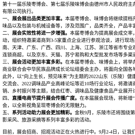
第十一届乐陵枣博会、第七届乐陵味博会由德州市人民政府主
有限公司执行。
一、
展会展出品类更加丰富。
本届枣博会、味博会将继续提档升
味品以及包装与机械设备等，涉及范围广，品类齐全，产品丰
二、
展会实效性将进一步增强。
本届枣博会为提高展会成交率
动，组织特邀渠道商到3-5家重点企业进行参观洽谈，进行现
南、天津、广东、广西、四川、上海、江苏、浙江等省市专业
连锁商超，以及京东、天猫、苏宁易购和大型批发市场等多渠
三、
展会活动更加丰富多彩。
在本届枣博会、味博会上，将举
商业联合会中华民族品牌成长论坛组委会主办，将面向全国各
此外，以“向上生长，预见味来”为主题的2022山东（乐陵
交流会、2022调味品产业高峰论坛等近10场行业论坛，将
销、乡村振兴等主题，结合红枣、调味品及健康食品产业展开
四、
直播电商节提升展会传播广度。
在本届展会现场，将新增“
会，以全新视角呈现枣博会的无限魅力。
五、
系列活动助力展会更加精彩。
金秋9月，乐陵市还将围绕第
影采风、旅游采摘等系列丰富多彩的活动。
目前，展会招商、招观活动正在火热进行中。9月2-4日，让我