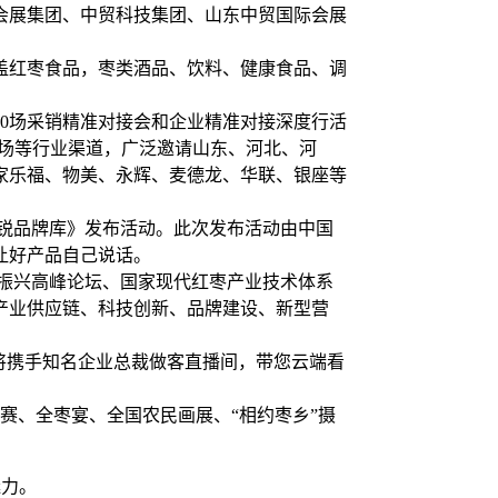
会展集团、中贸科技集团、山东中贸国际会展
涵盖红枣食品，枣类酒品、饮料、健康食品、调
0场采销精准对接会和企业精准对接深度行活
市场等行业渠道，广泛邀请山东、河北、河
家乐福、物美、永辉、麦德龙、华联、银座等
新锐品牌库》发布活动。此次发布活动由中国
让好产品自己说话。
村振兴高峰论坛、国家现代红枣产业技术体系
就产业供应链、科技创新、品牌建设、新型营
红将携手知名企业总裁做客直播间，带您云端看
赛、全枣宴、全国农民画展、“相约枣乡”摄
魅力。