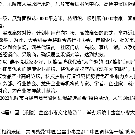
办，乐陵市人民政府承办，乐陵市会展服务中心、高博中贸国际
级，展览面积达20000平方米，将组织、吸引展商600余家，
富。
，实现高效对接，计划利用靶向对接、高效商谈的形式，举办近1
场采购。为此，大会组委会将联合各行业协会、连锁企业、批发
观众到会参观，涵盖代理商、社区门店、高校、酒店、饭店以及
道经销商、采购商，确保展会采销对等，达到实效。
办以“谁不说我家乡好，民族品牌我代表”为主题的《民族健康•
地征集优秀的健康企业品牌，将优秀品牌产品展现在大家眼前，
）健康食品产业高峰论坛，科技护航•打造红枣优势特色产业助力乡
邀请商务部、行业协会、龙头企业等机构的专家、学者、企业家，
讨论，为产业发展献计献策。
2022乐陵市直播电商节暨网红爆款选品会”特色活动，人气网
34届中国（乐陵）金丝小枣文化旅游节，举办乐陵市金丝小枣大
们相约乐陵，共同感受“中国金丝小枣之乡”“中国调料第一城”的