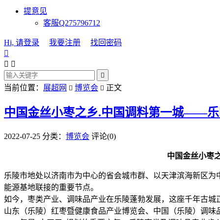
提意见
客服Q275796712
Hi, 请登录
我要注册
找回密码




当前位置：
展超网
博览会
正文


中国金丝小枣之乡.中国调料第一城——乐
2022-07-25
分类：
博览会
评论(0)
中国金丝小枣
乐陵市地处以济南市为中心的省会城市群、以天津滨海新区为中
能源基地联接的重要节点。
如今，枣类产业、调味品产业在乐陵蓬勃发展，这座千年古城
山东（乐陵）红枣暨健康食品产业博览会、中国（乐陵）调味