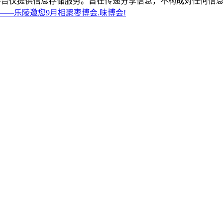
平台仅提供信息存储服务。旨在传递分享信息，不构成对任何信息
——乐陵邀您9月相聚枣博会.味博会!