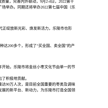
量，完善内外联动，9月2-4日，2022第十
场举办。同期还将举办2022第七届中国（乐
时代正绽放新光彩、焕发新活力，乐陵市也形
。
达200多个，形成了“买全国、卖全国”的产
2年开始，乐陵市将金丝小枣文化节由单一的节
出了积极地贡献。
量达90万人次，是目前全国重要的枣类及调味
发展的新平台、新动力，为乐陵市打造全国领