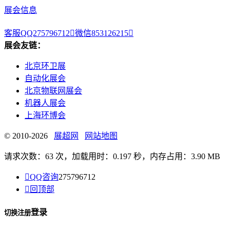
展会信息
客服QQ275796712

微信853126215

展会友链：
北京环卫展
自动化展会
北京物联网展会
机器人展会
上海环博会
© 2010-2026
展超网
网站地图
请求次数：63 次，加载用时：0.197 秒，内存占用：3.90 MB

QQ咨询
275796712

回顶部
登录
切换注册