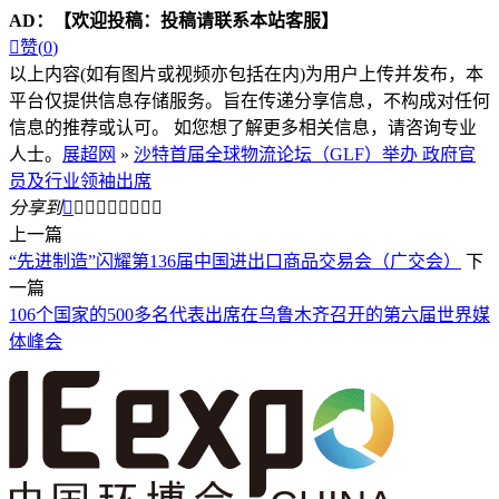
AD：
【欢迎投稿：投稿请联系本站客服】

赞(
0
)
以上内容(如有图片或视频亦包括在内)为用户上传并发布，本
平台仅提供信息存储服务。旨在传递分享信息，不构成对任何
信息的推荐或认可。 如您想了解更多相关信息，请咨询专业
人士。
展超网
»
沙特首届全球物流论坛（GLF）举办 政府官
员及行业领袖出席
分享到









上一篇
“先进制造”闪耀第136届中国进出口商品交易会（广交会）
下
一篇
106个国家的500多名代表出席在乌鲁木齐召开的第六届世界媒
体峰会