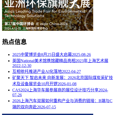
热点信息
2025中蒙博览会8月25日盛大启幕
2025-08-26
英国National美术馆携馆藏精品亮相2023年上海艺术展
2022-12-30
互相依托推进产业AI化落地
2022-04-27
矿聚天下 智启未来 向新发展：2026北京国际煤炭采矿技
术及设备展览会10月开锣
2026-01-08
CAS2024上海华车展参展商的展位设计技巧分享
2024-
07-26
2026上海汽车双展如何重构产业与消费的链接：B端与C
端的双向奔赴
2026-07-15