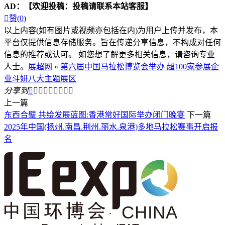
AD：
【欢迎投稿：投稿请联系本站客服】

赞(
0
)
以上内容(如有图片或视频亦包括在内)为用户上传并发布，本
平台仅提供信息存储服务。旨在传递分享信息，不构成对任何
信息的推荐或认可。 如您想了解更多相关信息，请咨询专业
人士。
展超网
»
第六届中国马拉松博览会举办 超100家参展企
业斗妍八大主题展区
分享到









上一篇
东西合璧 共绘发展蓝图:香港常好国际举办闭门晚宴
下一篇
2025年中国(扬州.南昌.荆州.丽水.泉港)多地马拉松赛事开启报
名