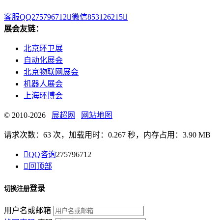
客服QQ275796712

微信853126215

展会友链：
北京环卫展
自动化展会
北京物联网展会
机器人展会
上海环博会
© 2010-2026
展超网
网站地图
请求次数：63 次，加载用时：0.267 秒，内存占用：3.90 MB

QQ咨询
275796712

回顶部
登录
切换注册
用户名或邮箱