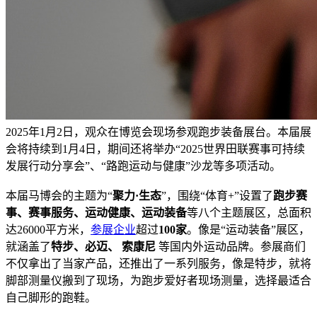
2025年1月2日，观众在博览会现场参观跑步装备展台。本届展
会将持续到1月4日，期间还将举办“2025世界田联赛事可持续
发展行动分享会”、“路跑运动与健康”沙龙等多项活动。
本届马博会的主题为“
聚力·生态
”，围绕“体育+”设置了
跑步赛
事、赛事服务、运动健康、运动装备
等八个主题展区，总面积
达26000平方米，
参展企业
超过
100家
。像是“运动装备”展区，
就涵盖了
特步、必迈、 索康尼
等国内外运动品牌。参展商们
不仅拿出了当家产品，还推出了一系列服务，像是特步，就将
脚部测量仪搬到了现场，为跑步爱好者现场测量，选择最适合
自己脚形的跑鞋。