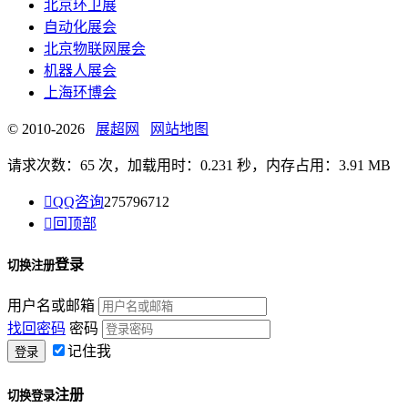
北京环卫展
自动化展会
北京物联网展会
机器人展会
上海环博会
© 2010-2026
展超网
网站地图
请求次数：65 次，加载用时：0.231 秒，内存占用：3.91 MB

QQ咨询
275796712

回顶部
登录
切换注册
用户名或邮箱
找回密码
密码
记住我
注册
切换登录