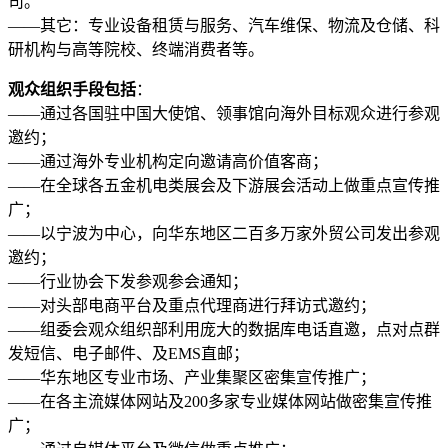
司。
——其它：专业设备租赁与服务、汽车维保、物流及仓储、科
研机构与高等院校、终端消费者等。
观众组织手段包括
：
——通过各国驻中国大使馆、领事馆向海外目标观众进行参观
邀约；
——通过海外专业机构定向邀请高价值客商；
——在全球各五金机电类展会及下游展会活动上做重点宣传推
广；
——以宁波为中心，向华东地区二百多万家外贸公司发出参观
邀约；
——行业协会下发参观参会通知；
——对头部电商平台及重点代理商进行拜访式邀约；
——组委会观众组织部利用庞大的数据库电话直邀，点对点群
发短信、电子邮件、及EMS直邮；
——华东地区专业市场、产业集聚区密集宣传推广；
——在各主流媒体网站及200多家专业媒体网站做密集宣传推
广；