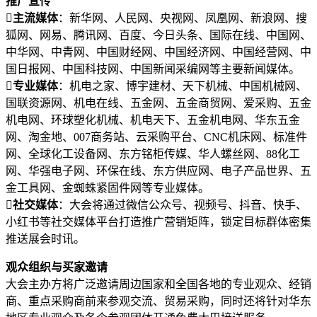
推广宣传

主流媒体
：新华网、人民网、央视网、凤凰网、新浪网、搜
狐网、网易、腾讯网、百度、今日头条、国际在线、中国网、
中华网、中青网、中国财经网、中国经济网、中国经营网、中
国日报网、中国科技网、中国新闻采编网等主要新闻媒体。

专业媒体
：机电之家、博宇建材、天下机械、中国机械网、
国联资源网、机电在线、五金网、五金商贸网、爱采购、五金
机电网、环球塑化机械、机电天下、五金机电网、华东五金
网、淘金地、007商务站、云采购平台、CNC机床网、标准件
网、全球化工设备网、东方铭柜传媒、华人螺丝网、88化工
网、华强电子网、环保在线、东方供应网、电子产品世界、五
金工具网、金蜘蛛紧固件网等专业媒体。

社交媒体
：大会将通过微信公众号、视频号、抖音、快手、
小红书等社交媒体平台打造推广营销矩阵，锁定目标群体密集
推送展会时讯。
观众组织与买家邀请
大会主办方将广泛邀请周边国家和全国各地的专业观众、经销
商、重点采购商前来参观交流、贸易采购，同时还将针对华东