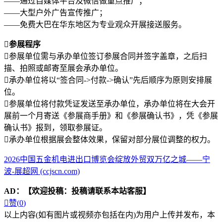
——通过自媒体平台及微信做重点推广；
——大型户外广告宣传推广；
——免费大巴在华东地区为专业观众开展接送服务。

参展程序
参展单位需与承办单位签订参展合同并签字盖章，之后扫
描、拍照或邮寄至展会承办单位。
承办单位将以“签合同->付款->确认”先后顺序为原则安排展
位。
参展单位将付款凭证发送至承办单位，承办单位将在大会开
展前一个月寄送《参展商手册》和《参展确认书》，凭《参展
确认书》报到，领取参展证。
承办单位根据展会整体效果，保留对部分展位调整的权力。
2026中国五金机电进出口博览会绽放外贸双万亿之城——宁
波-展超网 (ccjscn.com)
AD：
【欢迎投稿：投稿请联系本站客服】

赞(
0
)
以上内容(如有图片或视频亦包括在内)为用户上传并发布，本