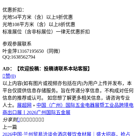
优惠折扣：
光地54平方米（含）以上9折优惠
光地108平方米（含）以上8折优惠
标准展位（含非标展位）一律无优惠折扣
参观参展联系
叶金萍13167195650（同微）
QQ:1638562794
AD：
【欢迎投稿：投稿请联系本站客服】

赞(
0
)
以上内容(如有图片或视频亦包括在内)为用户上传并发布，本
平台仅提供信息存储服务。旨在传递分享信息，不构成对任何
信息的推荐或认可。 如您想了解更多相关信息，请咨询专业
人士。
展超网
»
中国（广州）国际五金电器展暨工业品跨境电
商出口展丨2026广州国际五金展
分享到









上一篇
2026中国·兰州贸易洽谈会酒店餐饮食材展｜盛大招商，抢占