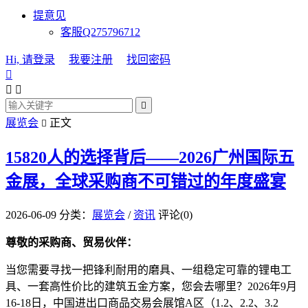
提意见
客服Q275796712
Hi, 请登录
我要注册
找回密码




展览会
正文

15820人的选择背后——2026广州国际五
金展，全球采购商不可错过的年度盛宴
2026-06-09
分类：
展览会
/
资讯
评论(0)
尊敬的采购商、贸易伙伴：
当您需要寻找一把锋利耐用的磨具、一组稳定可靠的锂电工
具、一套高性价比的建筑五金方案，您会去哪里？2026年9月
16-18日，中国进出口商品交易会展馆A区（1.2、2.2、3.2