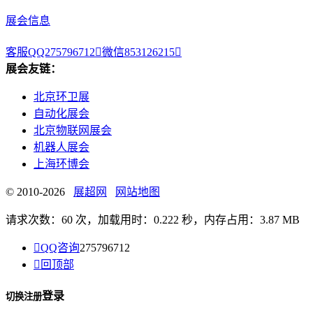
展会信息
客服QQ275796712

微信853126215

展会友链：
北京环卫展
自动化展会
北京物联网展会
机器人展会
上海环博会
© 2010-2026
展超网
网站地图
请求次数：60 次，加载用时：0.222 秒，内存占用：3.87 MB

QQ咨询
275796712

回顶部
登录
切换注册