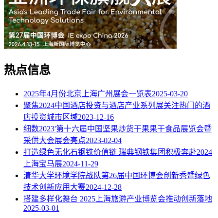
热点信息
2025年4月份北京上海广州展会一览表
2025-03-20
聚焦2024中国酒店投资与酒店产业系列展关注热门的酒
店投资城市区域
2023-12-16
细数2023'第十六届中国坚果炒货干果果干食品展览会暨
采供大会展会亮点
2023-02-04
打造绿色无化石钢铁价值链 瑞典钢铁集团积极奔赴2024
上海宝马展
2024-11-29
清华大学环境学院战队第26届中国环博会创新秀暨绿色
技术创新应用大赛
2024-12-28
搭建多样化舞台 2025上海旅游产业博览会推动创新落地
2025-03-01