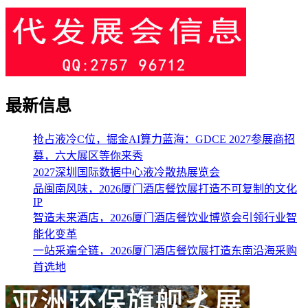
最新信息
抢占液冷C位，掘金AI算力蓝海：GDCE 2027参展商招
募，六大展区等你来秀
2027深圳国际数据中心液冷散热展览会
品闽南风味，2026厦门酒店餐饮展打造不可复制的文化
IP
智造未来酒店，2026厦门酒店餐饮业博览会引领行业智
能化变革
一站采遍全链，2026厦门酒店餐饮展打造东南沿海采购
首选地