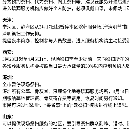
分为预约祭扫、代为祭扫、网上祭扫等。建议在服务开通后避
进入殡葬服务机构应做好个人防护，必须佩戴口罩，未佩戴口
天津：
宁河区、静海区从3月17日起暂停本区殡葬服务场所“清明节”
清明祭扫工作安排。
提倡丧事简办，控制参与人员数量。进入服务机构请主动接受
西安：
3月23日起至4月5日止，现场祭扫需至少提前一天向祭扫所在
各殡葬服务机构要按照当日最大承载量的30%以内控制预约人
深圳：
全市暂停现场祭扫。
深圳所有公墓、骨灰堂、深埋绿化地等殡葬服务场所，3月14
期缴纳墓地管理费、骨灰寄存费等费用。恢复时间另行通知。
市民可通过“i深圳”、“粤省事”上的“云祭扫”模块进行线上追思
山东：
可以提供现场祭扫服务的地区，要引导祭扫群众削峰、错时、