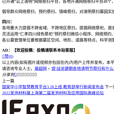
已开通“云上清明”网络祭扫平台，各地开通网络祭扫平台48
倡导群众网络祭扫、预约祭扫、错峰祭扫，对清明祭扫墓园实施
四川：
各地要大力提倡不跨省域、不跨地区祭扫，提倡网络祭祀、居
灵活运用“仁孝四川绿色祭祀”预约祭扫微信小程序、网络预
各公墓管理单位要根据墓区空间、地形、道路等特点，科学测算
AD：
【欢迎投稿：投稿请联系本站客服】

赞(
0
)
以上内容(如有图片或视频亦包括在内)为用户上传并发布，本
请咨询专业人士。
展超网
»
'疫'战关键期各地清明节祭扫有什
分享到









上一篇
国家中小学智慧教育平台3.28上线 教育部举行新闻发布会
下一
2022发泡材料展上海第二届发泡材料及应用国际高峰论坛