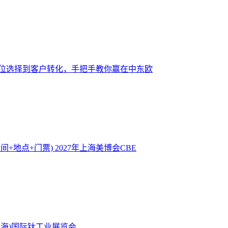
位选择到客户转化，手把手教你赢在中东欧
时间+地点+门票)
2027年上海美博会CBE
(上海)国际钛工业展览会