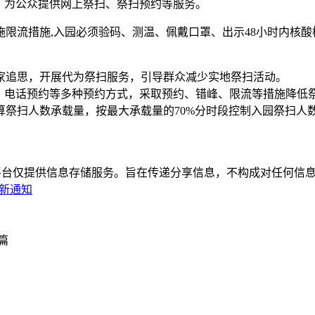
个，为公众提供网上祭扫、祭扫预约等服务。
限流措施,入园必须验码、测温、佩戴口罩、出示48小时内核酸
家追思，开展代为祭扫服务，引导群众减少实地祭扫活动。
约、电话预约等多种预约方式，采取预约、错峰、限流等措施降低
祭扫人数承载量，按最大承载量的70%分时段控制入园祭扫人
平台仅提供信息存储服务。旨在传递分享信息，不构成对任何信息
么新通知
篇