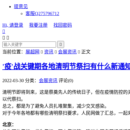
提意见
客服Q275796712
Hi, 请登录
我要注册
找回密码




当前位置：
展超网
资讯
会展资讯
正文



'疫'战关键期各地清明节祭扫有什么新通
2022-03-30
分类：
会展资讯
评论(0)
清明节即将到来，这是祭奠先人的传统日子，但在疫情防控的
以代祭扫。
总之，都是为了避免人员扎堆聚集，减少交叉感染。
对于今年各地都有哪些清明祭扫要求，人民网做了汇总，一起
北京：