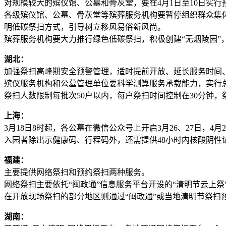
对规模较大的殡仪馆、公墓和骨灰堂，要在4月1日至10日实行
各级殡仪馆、公墓、骨灰堂等殡葬服务机构要暂停组织群众集
明低碳祭扫方式，引导树立移风易俗新风尚。
殡葬服务机构要大力推行绿色低碳祭扫，积极创建“无烟陵园”
湖北：
加强祭扫高峰期安全预警管理，适时提前开放、延长服务时间
殡仪服务机构和公墓管理单位要科学测算服务承载能力，实行
祭扫人数限制每批次50户以内，每户祭扫时间控制在30分钟
上海：
3月18日8时起，各公墓在微信公众号上开启3月26、27日，4月2
入园者除出示健康码、行程码外，还需提供48小时内核酸阴性
福建：
主要提供网络祭扫和预约祭扫两种服务。
网络祭扫主要依托“闽政通”信息服务平台开设的“清明节云上祭
在开放现场祭扫的部分地区则通过“闽政通”或当地清明节祭扫
湖南：