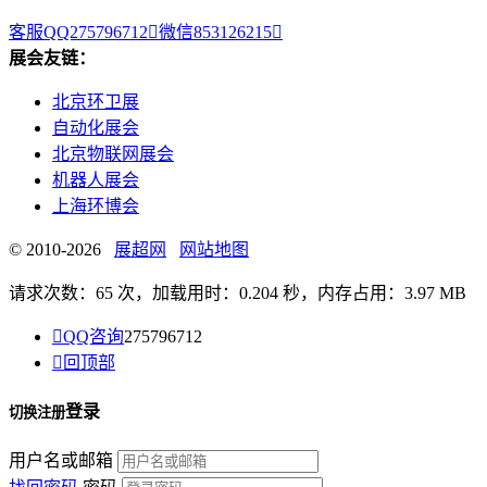
客服QQ275796712

微信853126215

展会友链：
北京环卫展
自动化展会
北京物联网展会
机器人展会
上海环博会
© 2010-2026
展超网
网站地图
请求次数：65 次，加载用时：0.204 秒，内存占用：3.97 MB

QQ咨询
275796712

回顶部
登录
切换注册
用户名或邮箱