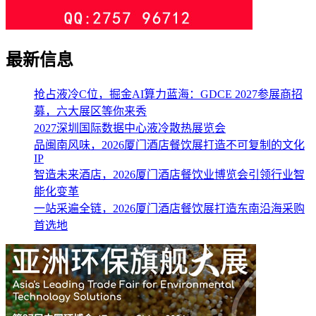
最新信息
抢占液冷C位，掘金AI算力蓝海：GDCE 2027参展商招
募，六大展区等你来秀
2027深圳国际数据中心液冷散热展览会
品闽南风味，2026厦门酒店餐饮展打造不可复制的文化
IP
智造未来酒店，2026厦门酒店餐饮业博览会引领行业智
能化变革
一站采遍全链，2026厦门酒店餐饮展打造东南沿海采购
首选地