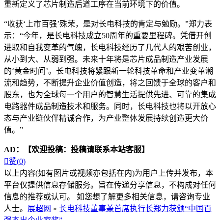
重新定义了芯片制造后道工序在当前环境下的价值。
“收获‘上市百强’殊荣，是对长电科技的肯定与勉励。”郑力表
示：“今年，是长电科技成立50周年的重要里程碑。凭借开创
进取和自我变革的气魄，长电科技经历了几代人的艰苦创业，
从小到大、从弱到强。未来十年将是芯片成品制造产业发展
的‘黄金时间’。长电科技将紧跟新一轮科技革命和产业变革潮
流和趋势，不断提升企业价值创造，将之回馈于全球的客户和
股东，也为全球每一个用户的智慧生活提供先进、可靠的集成
电路器件成品制造技术和服务。同时，长电科技也将以开放心
态与产业链伙伴精诚合作，为产业整体发展持续创造更大价
值。”
AD：
【欢迎投稿：投稿请联系本站客服】

赞(
0
)
以上内容(如有图片或视频亦包括在内)为用户上传并发布，本
平台仅提供信息存储服务。旨在传递分享信息，不构成对任何
信息的推荐或认可。 如您想了解更多相关信息，请咨询专业
人士。
展超网
»
长电科技董事兼首席执行长郑力获颁“中国百