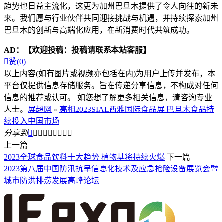
趋势也日益主流化，这更为加州巴旦木提供了令人向往的新未
来。我们愿与行业伙伴共同迎接挑战与机遇，并持续探索加州
巴旦木的创新与高端化应用，在新消费时代共筑成功。
AD：
【欢迎投稿：投稿请联系本站客服】

赞(
0
)
以上内容(如有图片或视频亦包括在内)为用户上传并发布，本
平台仅提供信息存储服务。旨在传递分享信息，不构成对任何
信息的推荐或认可。 如您想了解更多相关信息，请咨询专业
人士。
展超网
»
亮相2023SIAL西雅国际食品展 巴旦木食品持
续投入中国市场
分享到









上一篇
2023全球食品饮料十大趋势 植物基将持续火爆
下一篇
2023第八届中国防汛抗旱信息化技术及应急抢险设备展览会暨
城市防洪排涝发展高峰论坛