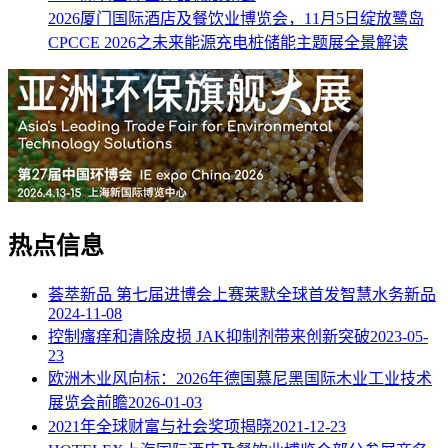
2026厦门国际酒店及餐饮业博览会，11月5日绽放鹭岛
CPCCE 2026之未来能源充电桩储能主题展全景解读
热点信息
荟萃新品 第七届进博会上赛莱默全球首发智慧水务新品
2024-11-08
控制瘙痒和清除皮损 JAK抑制剂带来创新突破
2023-05-
23
欧洲木业风向标：2026年德国慕尼黑国际木业工业技术
展览会前瞻
2026-01-03
2021年全球财富与社会奖项揭晓
2021-12-23