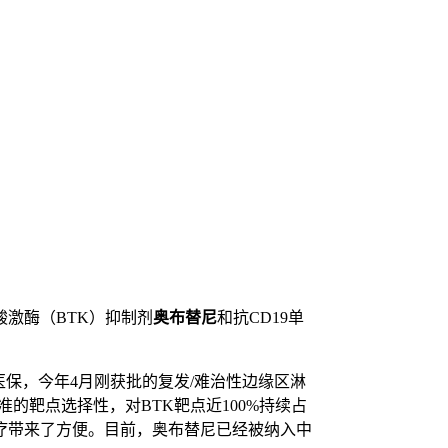
激酶（BTK）抑制剂
奥布替尼
和抗CD19单
医保，今年4月刚获批的复发/难治性边缘区淋
的靶点选择性，对BTK靶点近100%持续占
疗带来了方便。目前，奥布替尼已经被纳入中