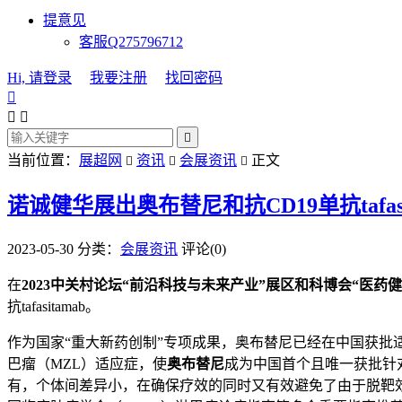
提意见
客服Q275796712
Hi, 请登录
我要注册
找回密码




当前位置：
展超网
资讯
会展资讯
正文



诺诚健华展出奥布替尼和抗CD19单抗tafasi
2023-05-30
分类：
会展资讯
评论(0)
在
2023中关村论坛“前沿科技与未来产业”展区和科博会“医药健
抗tafasitamab。
作为国家“重大新药创制”专项成果，奥布替尼已经在中国获批适
巴瘤（MZL）适应症，使
奥布替尼
成为中国首个且唯一获批针对
有，个体间差异小，在确保疗效的同时又有效避免了由于脱靶