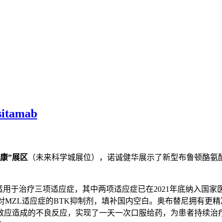
tamab
康”展区
（未来科学城展位），诺诚健华展示了新型布鲁顿酪氨酸
用于治疗三项适应症，其中两项适应症已在2021年底纳入国家
MZL适应症的BTK抑制剂，填补国内空白。奥布替尼拥有更精准
效应造成的不良反应，实现了一天一次口服给药，为患者持续治