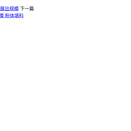
平展出规模
下一篇
膜 粉体填料