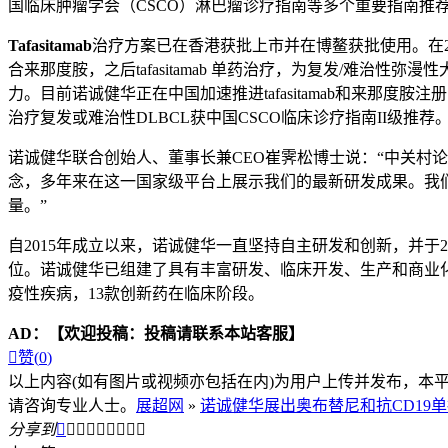
国临床肿瘤学会（CSCO）淋巴瘤诊疗指南等多个重要指南推
Tafasitamab
治疗方案已在香港获批上市并在博鳌获批使用。在2023年
合来那度胺，之后tafasitamab 单药治疗，为复发/难治性弥漫
力。目前诺诚健华正在中国加速推进tafasitamab和来那度胺注册
治疗复发或难治性DLBCL获中国CSCO临床诊疗指南II级推荐
诺诚健华联合创始人、董事长兼CEO崔霁松博士说：“中关村
念，多年来在这一国家级平台上展示我们的最新研发成果。我
量。”
自2015年成立以来，诺诚健华一直坚持自主研发和创新，并于2
位。诺诚健华已组建了具有丰富研发、临床开发、生产和商业
疫性疾病，13款创新药在临床阶段。
AD：
【欢迎投稿：投稿请联系本站客服】

赞(
0
)
以上内容(如有图片或视频亦包括在内)为用户上传并发布，本
请咨询专业人士。
展超网
»
诺诚健华展出奥布替尼和抗CD19单抗taf
分享到








