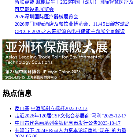
智联穿戴·赋能民生｜2026中国（深圳）国际智慧医疗及
可穿戴设备展览会
2026深圳国际医疗器械展览会
2026厦门国际酒店及餐饮业博览会，11月5日绽放鹭岛
CPCCE 2026之未来能源充电桩储能主题展全景解读
热点信息
反山寨,中酒展树立标杆
2022-02-13
走近2026年120届CSF文化会参展商“马利”
2025-12-17
中国古代名画系列金银纪念币发行公告
2023-10-17
共鸣当下 2024HRoot人力资本论坛重构"现在"的力量
2024-05-06