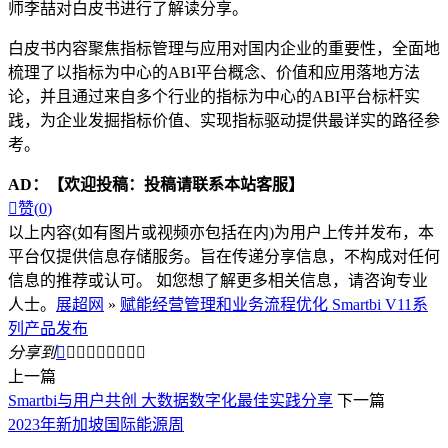
师李喆对白皮书进行了解读分享。
白皮书内容聚焦指标管理与应用对国内企业的重要性，全面地
梳理了以指标为中心的ABI平台概念、价值和应用落地方法
论，并且通过来自多个行业的指标为中心的ABI平台标杆实
践，为企业发掘指标价值、实现指标驱动提供最详实的路径参
考。
AD：
【欢迎投稿：投稿请联系本站客服】

赞(
0
)
以上内容(如有图片或视频亦包括在内)为用户上传并发布，本
平台仅提供信息存储服务。旨在传递分享信息，不构成对任何
信息的推荐或认可。 如您想了解更多相关信息，请咨询专业
人士。
展超网
»
赋能经营管理和业务流程优化 Smartbi V11系
列产品发布
分享到









上一篇
Smartbi与用户共创 大数据数字化最佳实践分享
下一篇
2023年新加坡国际能源周