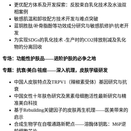
更优配方体系及开发探索：反胶束自乳化技术及水油双
相案例
敏感肌温和卸妆配方技术开发与难点突破
蓝铜胜肽/补骨脂酚等功效成分研究与敏感肌修护/抗老开
发
为实现SDGs的乳化技术 -生产时的CO2排放削减及乳化
物的分离回收
专场：功能性护肤品
——进阶护肤的必争之地
专题：抗衰
/美白/祛痘——深入机理，皮肤学级研发
中国人皮肤特点及TRPV1（辣椒素受体）基因研究与抗
衰
中国女性十年肤色研究及黑素母细胞活性最新研究与精
准美白科技
基于Rebuilding关键因子的皮肤再生机理——医美带来的
启示
合成生物学在自噬通路新靶点——溶酶体钥匙：M6P逆