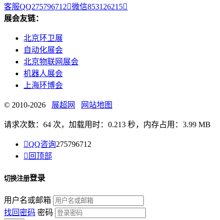
客服QQ275796712

微信853126215

展会友链：
北京环卫展
自动化展会
北京物联网展会
机器人展会
上海环博会
© 2010-2026
展超网
网站地图
请求次数：64 次，加载用时：0.213 秒，内存占用：3.99 MB

QQ咨询
275796712

回顶部
登录
切换注册
用户名或邮箱
找回密码
密码