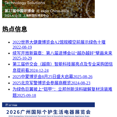
热点信息
2022世界大健康博览会A2馆规模空前展示绿色十堰
2022-08-19
续写开放新篇章：第八届进博会以“越办越好”擘画未来
2025-10-29
第三届侨交会（越南）智能科技展亮点及专业采购团信
息提前看
2024-12-24
2025中蒙博览会8月25日盛大启幕
2025-08-26
2025北京军警博览会参展商概览
2024-08-23
为绿色巨翼披上“铠甲”：立邦创新涂料破解复材涂装难
题
2025-09-18