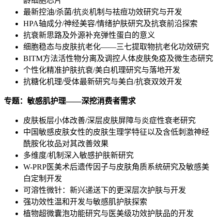
龄细胞芯片
最新控油/杀菌/抗炎机制与祛痘功效研究与开发
HPA轴成分/神经美容/情绪护肤研究及抗衰前沿探索
抗衰新思路及外源补充弹性蛋白的意义
细胞稳态与皮肤抗老化——三七提取物抗老化功效研究
BITM方法活性物分离及调控人体皮肤免疫及微生态研究
个性化精准护肤抗衰/美白机理研究与落地开发
抗糖化机理/受体最新研究与美白/抗衰双效开发
专题：敏感肌护理
——深挖消费者需求
皮肤板层小体改善/深层皮肤屏障与炎症性衰老研究
中国敏感皮肤女性的皮肤生理学特征以及含低刺激神经
酰胺化妆品对其改善效果
多维度/机制深入敏感护肤新研究
W-PRP医美术后遗传因子与皮肤角质系统研究及敏感美
白定制开发
可溶性微针：新兴递送下的更深层次护肤与开发
强功效性温和开发与敏感肌护肤探索
植物超微囊泡功能研究与医美级功效护肤品的开发