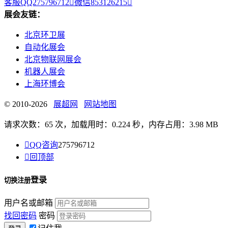
客服QQ275796712

微信853126215

展会友链：
北京环卫展
自动化展会
北京物联网展会
机器人展会
上海环博会
© 2010-2026
展超网
网站地图
请求次数：65 次，加载用时：0.224 秒，内存占用：3.98 MB

QQ咨询
275796712

回顶部
登录
切换注册
用户名或邮箱
找回密码
密码