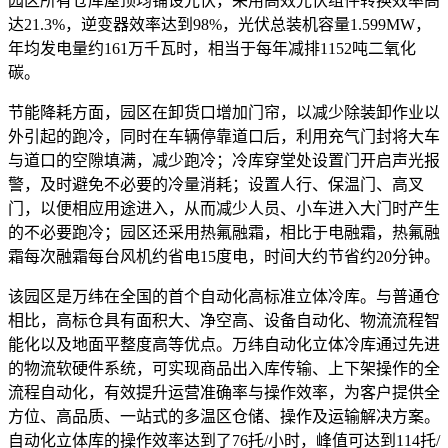
园区所有仓库屋顶均铺设光伏，采用高效光伏组件转换效率高
达21.3%，逆变器效率达到98%，光伏总装机容量1.599MW，
年均发电量约161万千瓦时，相当于每年减排1152吨二氧化
碳。
节能降耗方面，园区在卸货口增加门帘，以减少除装卸作业以
外引起的跑冷，同时在车辆停靠道口后，利用充气门封将大车
与道口的空隙填满，减少跑冷；冷库穿堂处设置门开启声光报
警，及时避免不必要的冷量消耗；设置人行、保温门、高叉
门，以便相应用途进入，从而减少人员、小车进入大门时产生
的不必要跑冷；园区还采用热氟融霜，相比于电融霜，热氟融
霜每次融霜每台风机约省电15度电，时间大约节省约20分钟。
该园区是万纬在全国的首个自动化高标准立体冷库。与普通仓
相比，高标仓具有面积大、净空高、设备自动化、物流流程智
能化以及地面平整度高等优点。万纬自动化立体冷库通过先进
的物流软硬件系统，可实现商品出入库传输、上下架操作的全
流程自动化，有效提升运营准确率与操作效率，为客户提供全
方位、高品质、一站式的多温区仓储、操作及运输解决方案。
自动化立体库的操作效率达到了76托/小时，峰值可达到114托/