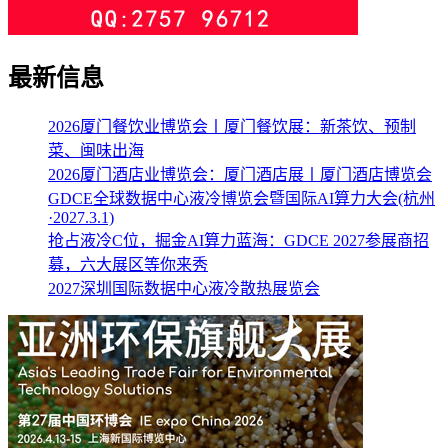
最新信息
2026厦门餐饮业博览会丨厦门餐饮展：新茶饮、预制
菜、闽味出海
2026厦门酒店业博览会：厦门酒店展丨厦门酒店博览会
GDCE全球数据中心液冷博览会暨国际AI算力大会(杭州
·2027.3.1)
抢占液冷C位，掘金AI算力蓝海：GDCE 2027参展商招
募，六大展区等你来秀
2027深圳国际数据中心液冷散热展览会