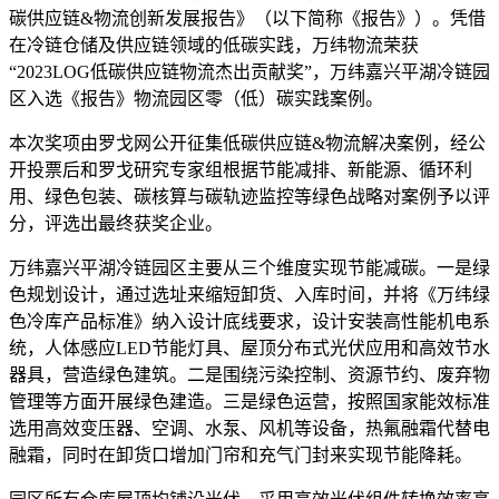
碳供应链&物流创新发展报告》（以下简称《报告》）。凭借
在冷链仓储及供应链领域的低碳实践，万纬物流荣获
“2023LOG低碳供应链物流杰出贡献奖”，万纬嘉兴平湖冷链园
区入选《报告》物流园区零（低）碳实践案例。
本次奖项由罗戈网公开征集低碳供应链&物流解决案例，经公
开投票后和罗戈研究专家组根据节能减排、新能源、循环利
用、绿色包装、碳核算与碳轨迹监控等绿色战略对案例予以评
分，评选出最终获奖企业。
万纬嘉兴平湖冷链园区主要从三个维度实现节能减碳。一是绿
色规划设计，通过选址来缩短卸货、入库时间，并将《万纬绿
色冷库产品标准》纳入设计底线要求，设计安装高性能机电系
统，人体感应LED节能灯具、屋顶分布式光伏应用和高效节水
器具，营造绿色建筑。二是围绕污染控制、资源节约、废弃物
管理等方面开展绿色建造。三是绿色运营，按照国家能效标准
选用高效变压器、空调、水泵、风机等设备，热氟融霜代替电
融霜，同时在卸货口增加门帘和充气门封来实现节能降耗。