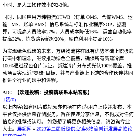
小时，是人工操作效率的2-3倍。
同时，园区应用万纬物流OTWB（订单 OMS、仓储WMS、运
输 TMS、账单 BMS）信息系统与标准作业程序SOP，据测
算，可提高人员效率27%，人员成本降低16%，运营自动化率
提高32%，拣货路径缩短20%，库位利用率提高10%。
为实现绿色低碳的未来，万纬物流将在既有优势基础上积极践
行碳中和理念，继续推动绿色全覆盖，确保所有新建冷库
100%通过绿色仓库认证，新建冷库分布式光伏100%覆盖，推
动项目实现近“零碳”目标，并与产业链上下游的合作伙伴共同
推进全行业的碳中和进程。
AD：
【欢迎投稿：投稿请联系本站客服】

赞(
0
)
以上内容(如有图片或视频亦包括在内)为用户上传并发布，本
平台仅提供信息存储服务。旨在传递分享信息，不构成对任何
信息的推荐或认可。 如您想了解更多相关信息，请咨询专业
人士。
展超网
»
2023第二届低碳供应链&物流创新发展高峰论