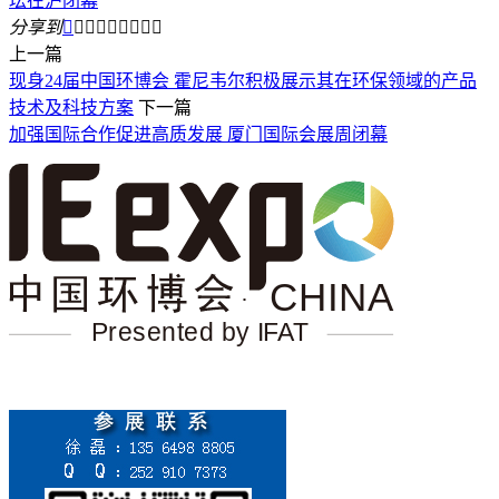
坛在沪闭幕
分享到









上一篇
现身24届中国环博会 霍尼韦尔积极展示其在环保领域的产品
技术及科技方案
下一篇
加强国际合作促进高质发展 厦门国际会展周闭幕