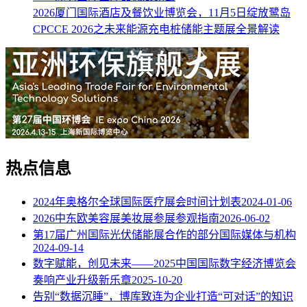
2026厦门国际酒店及餐饮业博览会，11月5日绽放鹭岛
CPCCE 2026之未来能源充电桩储能主题展全景解读
热点信息
2024年奥格尔全球国际医疗展会时间计划表
2024-01-06
2026中东欧美容展美妆展参展参观指南
2026-06-02
第17届广州国际光伏储能展合作的部分国际媒体与机构
2024-09-14
数字赋能，创见未来——2025中国国际数字经济博览会
奏响产业升级新乐章
2025-10-20
告别“数据沉睡”，博库致连为企业打造“可对话”的知识