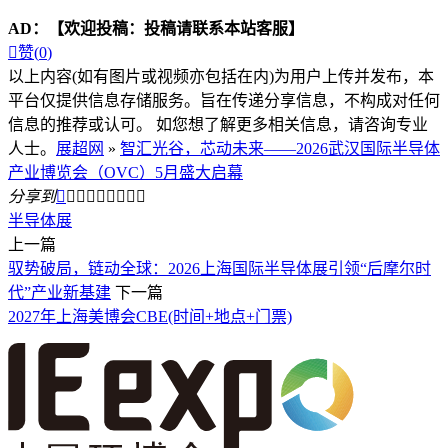
AD：
【欢迎投稿：投稿请联系本站客服】

赞(
0
)
以上内容(如有图片或视频亦包括在内)为用户上传并发布，本
平台仅提供信息存储服务。旨在传递分享信息，不构成对任何
信息的推荐或认可。 如您想了解更多相关信息，请咨询专业
人士。
展超网
»
智汇光谷，芯动未来——2026武汉国际半导体
产业博览会（OVC）5月盛大启幕
分享到









半导体展
上一篇
驭势破局，链动全球：2026上海国际半导体展引领“后摩尔时
代”产业新基建
下一篇
2027年上海美博会CBE(时间+地点+门票)