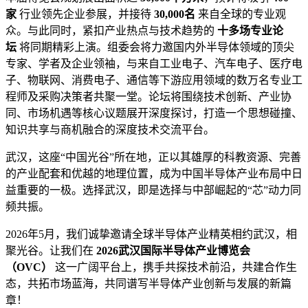
家
行业领先企业参展，并接待
30,000名
来自全球的专业观
众。与此同时，紧扣产业热点与技术趋势的
十多场专业论
坛
将同期精彩上演。组委会将力邀国内外半导体领域的顶尖
专家、学者及企业领袖，与来自工业电子、汽车电子、医疗电
子、物联网、消费电子、通信等下游应用领域的数万名专业工
程师及采购决策者共聚一堂。论坛将围绕技术创新、产业协
同、市场机遇等核心议题展开深度探讨，打造一个思想碰撞、
知识共享与商机融合的深度技术交流平台。
武汉，这座“中国光谷”所在地，正以其雄厚的科教资源、完善
的产业配套和优越的地理位置，成为中国半导体产业布局中日
益重要的一极。选择武汉，即是选择与中部崛起的“芯”动力同
频共振。
2026年5月，我们诚挚邀请全球半导体产业精英相约武汉，相
聚光谷。让我们在
2026武汉国际半导体产业博览会
（OVC）
这一广阔平台上，携手共探技术前沿，共建合作生
态，共拓市场蓝海，共同谱写半导体产业创新与发展的新篇
章！