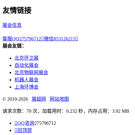
友情链接
展会信息
客服QQ275796712

微信853126215

展会友链：
北京环卫展
自动化展会
北京物联网展会
机器人展会
上海环博会
© 2010-2026
展超网
网站地图
请求次数：70 次，加载用时：0.232 秒，内存占用：3.92 MB

QQ咨询
275796712

回顶部